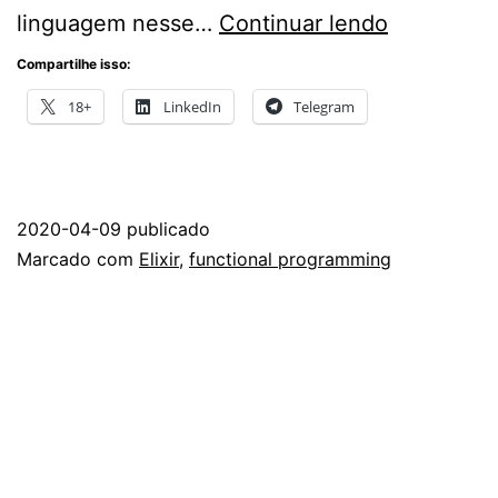
Qual
linguagem nesse…
Continuar lendo
minha
Compartilhe isso:
opinião
18+
LinkedIn
Telegram
sobre
Elixir
2020-04-09
publicado
Categorizado
Marcado com
Elixir
,
functional programming
como
Programação