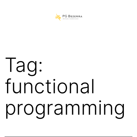
Pular
para
o
PGBezerra
conteúdo
Tag:
functional
programming