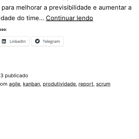
 para melhorar a previsibilidade e aumentar a
Relatórios
vidade do time…
Continuar lendo
gerenciais
sso:
para
LinkedIn
Telegram
equipes
ágeis
23
publicado
ado
com
agile
,
kanban
,
produtividade
,
report
,
scrum