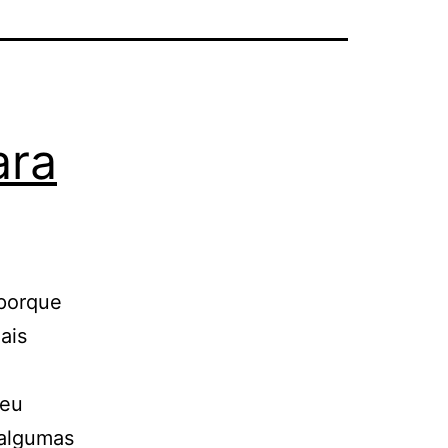
ara
 porque
ais
seu
 algumas