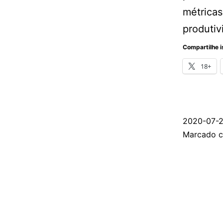
métricas
produti
Compartilhe i
18+
2020-07-
Categoriz
Marcado 
como
Agilidade
,
Gestão