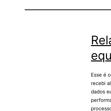
Rel
equ
Esse é o
recebi a
dados eu
perform
process